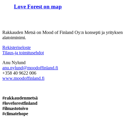
Love Forest on map
Rakkauden Metsä on Mood of Finland Oy:n konsepti ja yrityksen
alatoiminimi.
Rekisteriseloste
Tilaus-ja toimitusehdot
Anu Nylund
anu.nylund@moodoffinland.fi
+358 40 9622 006
www.moodoffinland.fi
#rakkaudenmetsä
#loveforestfinland
#ilmastotoivo
#climatehope