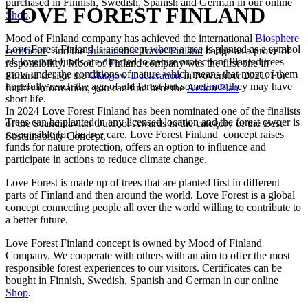
purchased in Finnish, Swedish, Spanish and German in our online
LOVE FOREST FINLAND
Shop
.
Mood of Finland company has achieved the international
Biosphere
Love Forest Finland is a concept where a tree is planted as a symbol
certificate
and the
Sustainable Travel Finland
badge as a prove of
of love and funds are directed to nature protection. Planted trees
responsibility. Mood of Finland company was the first one in
grow under the conditions of nature which means that most of them
Finland to sign the
Glasgow Declaration
in November 2021. For
hopefully reach the age of old forest but sometimes they may have
further information, you can find here the
Action Plan
short life.
In 2024 Love Forest Finland has been nominated one of the finalists
Trees can be planted in any licensed location and the forest owner is
of the Scandinavian Outdoor Awards in the category of the Best
responsible for the tree care. Love Forest Finland concept raises
Sustainability Concept.
funds for nature protection, offers an option to influence and
participate in actions to reduce climate change.
Love Forest is made up of trees that are planted first in different
parts of Finland and then around the world. Love Forest is a global
concept connecting people all over the world willing to contribute to
a better future.
Love Forest Finland concept is owned by Mood of Finland
Company. We cooperate with others with an aim to offer the most
responsible forest experiences to our visitors. Certificates can be
bought in Finnish, Swedish, Spanish and German in our online
Shop
.