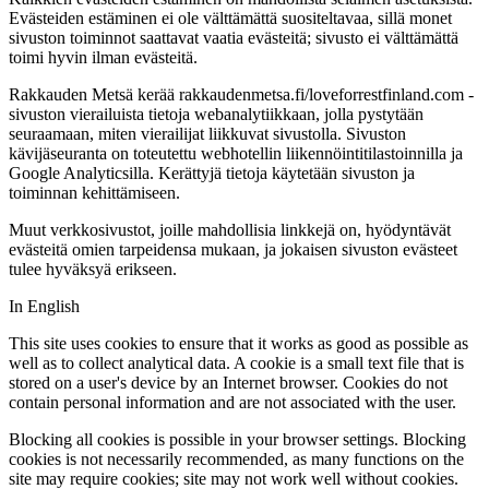
Evästeiden estäminen ei ole välttämättä suositeltavaa, sillä monet
sivuston toiminnot saattavat vaatia evästeitä; sivusto ei välttämättä
toimi hyvin ilman evästeitä.
Rakkauden Metsä kerää rakkaudenmetsa.fi/loveforrestfinland.com -
sivuston vierailuista tietoja webanalytiikkaan, jolla pystytään
seuraamaan, miten vierailijat liikkuvat sivustolla. Sivuston
kävijäseuranta on toteutettu webhotellin liikennöintitilastoinnilla ja
Google Analyticsilla. Kerättyjä tietoja käytetään sivuston ja
toiminnan kehittämiseen.
Muut verkkosivustot, joille mahdollisia linkkejä on, hyödyntävät
evästeitä omien tarpeidensa mukaan, ja jokaisen sivuston evästeet
tulee hyväksyä erikseen.
In English
This site uses cookies to ensure that it works as good as possible as
well as to collect analytical data. A cookie is a small text file that is
stored on a user's device by an Internet browser. Cookies do not
contain personal information and are not associated with the user.
Blocking all cookies is possible in your browser settings. Blocking
cookies is not necessarily recommended, as many functions on the
site may require cookies; site may not work well without cookies.