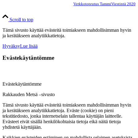
Verkkototeutus TammiViestintä 2020
Scroll to top
Tämä sivusto käyttää evästeitä toimiakseen mahdollisimman hyvin
ja kerätäkseen analytiikkatietoja.
Hyväksy
Lue lisää
Evästekäytäntömme
Evästekäytäntömme
Rakkauden Metsä –sivusto
Tämä sivusto käyttää evästeitä toimiakseen mahdollisimman hyvin
ja kerätäkseen analytiikkatietoja. Eväste (cookie) on pieni
tekstitiedosto, jonka internetselain tallentaa käyttäjän laitteelle.
Evästeet eivät sisällä henkilökohtaisia tietoja eikä näitä tietoja
yhdistetä käyttäjään.
Kaikkien evästeiden estäminen on mahdollista selaimen asetuksista.