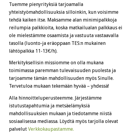
Tuemme pienyrityksiä tarjoamalla
yhteistyömahdollisuuksia silloinkin, kun voisimme
tehdä kaiken itse. Maksamme alan minimipalkkoja
reilumpia palkkioita, koska matkailualan palkkaus ei
ole mielestämme osaamista ja vastuuta vastaavalla
tasolla (luonto-ja eräoppaan TES:n mukainen
lähtöpalkka 11-13€/h).
Merkityksellisin missiomme on olla mukana
toimimassa paremman tulevaisuuden puolesta ja
tarjoamme tämän mahdollisuuden myös Sinulle.
Tervetuloa mukaan tekemään hyvää – yhdessä!
Alla hinnoitteluperusteemme. Järjestämme
istutustapahtumia ja metsäelämyksiä
mahdollisuuksien mukaan ja tiedotamme niistä
sosiaalisessa mediassa. Löydtä myös tarjolla olevat
palvelut
Verkkokaupastamme.