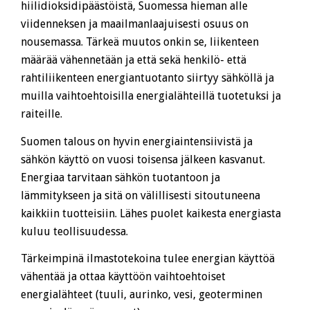
hiilidioksidipäästöistä, Suomessa hieman alle
viidenneksen ja maailmanlaajuisesti osuus on
nousemassa. Tärkeä muutos onkin se, liikenteen
määrää vähennetään ja että sekä henkilö- että
rahtiliikenteen energiantuotanto siirtyy sähköllä ja
muilla vaihtoehtoisilla energialähteillä tuotetuksi ja
raiteille.
Suomen talous on hyvin energiaintensiivistä ja
sähkön käyttö on vuosi toisensa jälkeen kasvanut.
Energiaa tarvitaan sähkön tuotantoon ja
lämmitykseen ja sitä on välillisesti sitoutuneena
kaikkiin tuotteisiin. Lähes puolet kaikesta energiasta
kuluu teollisuudessa.
Tärkeimpinä ilmastotekoina tulee energian käyttöä
vähentää ja ottaa käyttöön vaihtoehtoiset
energialähteet (tuuli, aurinko, vesi, geoterminen