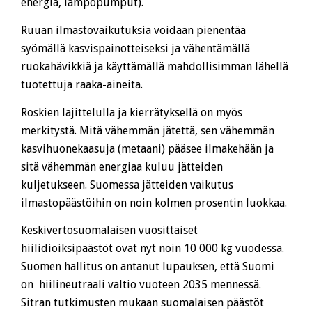
energia, lämpöpumput).
Ruuan ilmastovaikutuksia voidaan pienentää
syömällä kasvispainotteiseksi ja vähentämällä
ruokahävikkiä ja käyttämällä mahdollisimman lähellä
tuotettuja raaka-aineita.
Roskien lajittelulla ja kierrätyksellä on myös
merkitystä. Mitä vähemmän jätettä, sen vähemmän
kasvihuonekaasuja (metaani) pääsee ilmakehään ja
sitä vähemmän energiaa kuluu jätteiden
kuljetukseen. Suomessa jätteiden vaikutus
ilmastopäästöihin on noin kolmen prosentin luokkaa.
Keskivertosuomalaisen vuosittaiset
hiilidioiksipäästöt ovat nyt noin 10 000 kg vuodessa.
Suomen hallitus on antanut lupauksen, että Suomi
on hiilineutraali valtio vuoteen 2035 mennessä.
Sitran tutkimusten mukaan suomalaisen päästöt