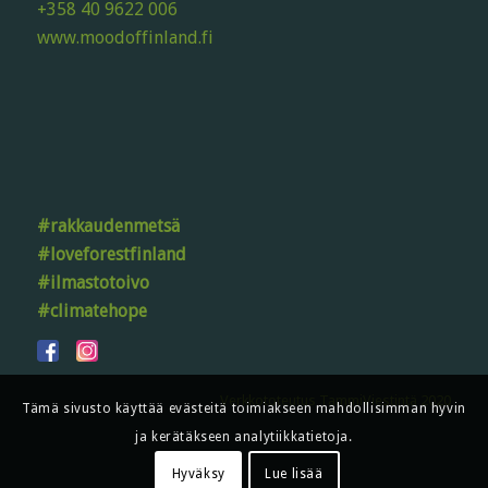
+358 40 9622 006
www.moodoffinland.fi
#rakkaudenmetsä
#loveforestfinland
#ilmastotoivo
#climatehope
Verkkototeutus TammiViestintä 2020
Tämä sivusto käyttää evästeitä toimiakseen mahdollisimman hyvin
ja kerätäkseen analytiikkatietoja.
Hyväksy
Lue lisää