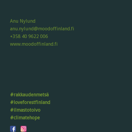
Anu Nylund
anu.nylund@moodoffinland.fi
+358 40 9622 006
www.moodoffinland.fi
#rakkaudenmetsä
#loveforestfinland
#ilmastotoivo
#climatehope