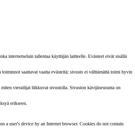
 internetselain tallentaa käyttäjän laitteelle. Evästeet eivät sisällä
toiminnot saattavat vaatia evästeitä; sivusto ei välttämättä toimi hyvin
ten vierailijat liikkuvat sivustolla. Sivuston kävijäseuranta on
äksyä erikseen.
red on a user's device by an Internet browser. Cookies do not contain