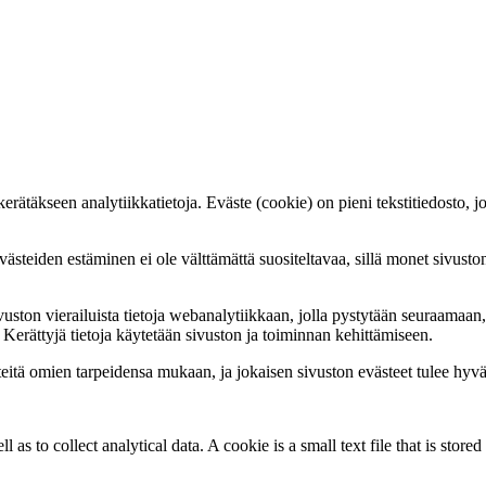
äkseen analytiikkatietoja. Eväste (cookie) on pieni tekstitiedosto, jonka
teiden estäminen ei ole välttämättä suositeltavaa, sillä monet sivuston 
on vierailuista tietoja webanalytiikkaan, jolla pystytään seuraamaan, mi
a. Kerättyjä tietoja käytetään sivuston ja toiminnan kehittämiseen.
teitä omien tarpeidensa mukaan, ja jokaisen sivuston evästeet tulee hyv
l as to collect analytical data. A cookie is a small text file that is sto