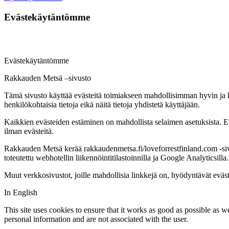
Evästekäytäntömme
Evästekäytäntömme
Rakkauden Metsä –sivusto
Tämä sivusto käyttää evästeitä toimiakseen mahdollisimman hyvin ja kerät
henkilökohtaisia tietoja eikä näitä tietoja yhdistetä käyttäjään.
Kaikkien evästeiden estäminen on mahdollista selaimen asetuksista. Eväs
ilman evästeitä.
Rakkauden Metsä kerää rakkaudenmetsa.fi/loveforrestfinland.com -sivust
toteutettu webhotellin liikennöintitilastoinnilla ja Google Analyticsill
Muut verkkosivustot, joille mahdollisia linkkejä on, hyödyntävät eväs
In English
This site uses cookies to ensure that it works as good as possible as wel
personal information and are not associated with the user.