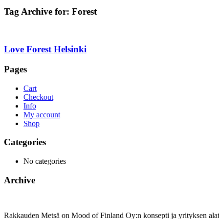
Tag Archive for:
Forest
Love Forest Helsinki
Pages
Cart
Checkout
Info
My account
Shop
Categories
No categories
Archive
Rakkauden Metsä on Mood of Finland Oy:n konsepti ja yrityksen ala