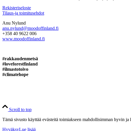
Rekisteriseloste
Tilaus-ja toimitusehdot
Anu Nylund
anu.nylund@moodoffinland.fi
+358 40 9622 006
www.moodoffinland.fi
#rakkaudenmetsä
#loveforestfinland
#ilmastotoivo
#climatehope
Scroll to top
Tämä sivusto käyttää evästeitä toimiakseen mahdollisimman hyvin ja k
Hyväksy
Lue lisää