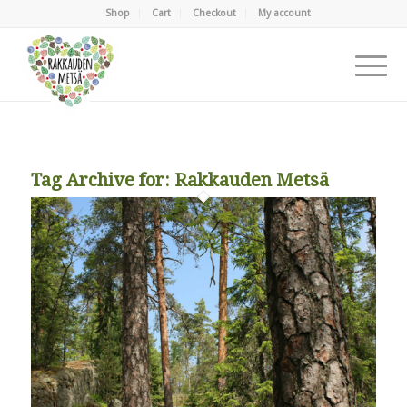
Shop
Cart
Checkout
My account
Tag Archive for:
Rakkauden Metsä