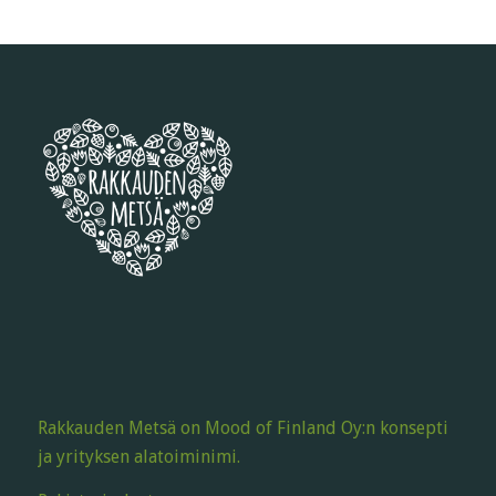
Rakkauden Metsä on Mood of Finland Oy:n konsepti
ja yrityksen alatoiminimi.