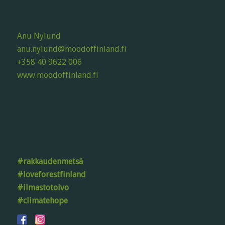
Anu Nylund
anu.nylund@moodoffinland.fi
+358 40 9622 006
www.moodoffinland.fi
#rakkaudenmetsä
#loveforestfinland
#ilmastotoivo
#climatehope