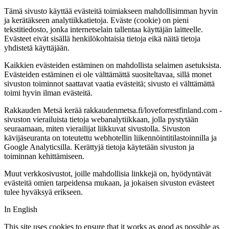
Tämä sivusto käyttää evästeitä toimiakseen mahdollisimman hyvin
ja kerätäkseen analytiikkatietoja. Eväste (cookie) on pieni
tekstitiedosto, jonka internetselain tallentaa käyttäjän laitteelle.
Evästeet eivät sisällä henkilökohtaisia tietoja eikä näitä tietoja
yhdistetä käyttäjään.
Kaikkien evästeiden estäminen on mahdollista selaimen asetuksista.
Evästeiden estäminen ei ole välttämättä suositeltavaa, sillä monet
sivuston toiminnot saattavat vaatia evästeitä; sivusto ei välttämättä
toimi hyvin ilman evästeitä.
Rakkauden Metsä kerää rakkaudenmetsa.fi/loveforrestfinland.com -
sivuston vierailuista tietoja webanalytiikkaan, jolla pystytään
seuraamaan, miten vierailijat liikkuvat sivustolla. Sivuston
kävijäseuranta on toteutettu webhotellin liikennöintitilastoinnilla ja
Google Analyticsilla. Kerättyjä tietoja käytetään sivuston ja
toiminnan kehittämiseen.
Muut verkkosivustot, joille mahdollisia linkkejä on, hyödyntävät
evästeitä omien tarpeidensa mukaan, ja jokaisen sivuston evästeet
tulee hyväksyä erikseen.
In English
This site uses cookies to ensure that it works as good as possible as