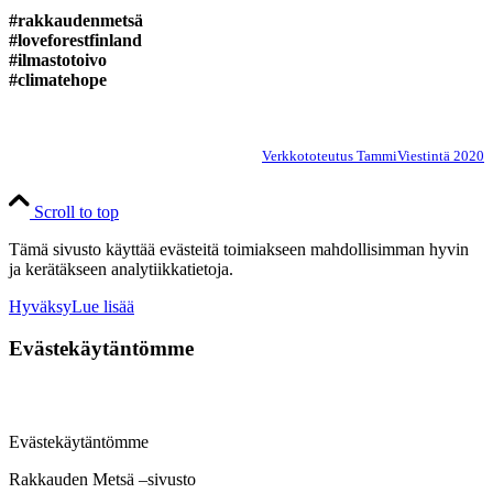
#rakkaudenmetsä
#loveforestfinland
#ilmastotoivo
#climatehope
Verkkototeutus TammiViestintä 2020
Scroll to top
Tämä sivusto käyttää evästeitä toimiakseen mahdollisimman hyvin
ja kerätäkseen analytiikkatietoja.
Hyväksy
Lue lisää
Evästekäytäntömme
Evästekäytäntömme
Rakkauden Metsä –sivusto