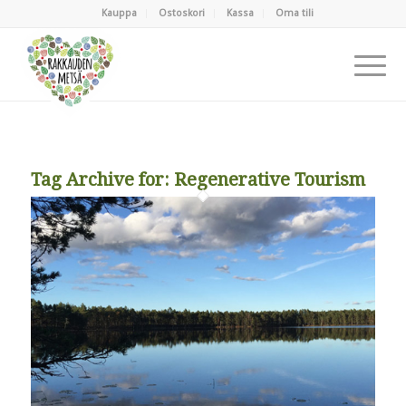
Kauppa
Ostoskori
Kassa
Oma tili
Tag Archive for:
Regenerative Tourism