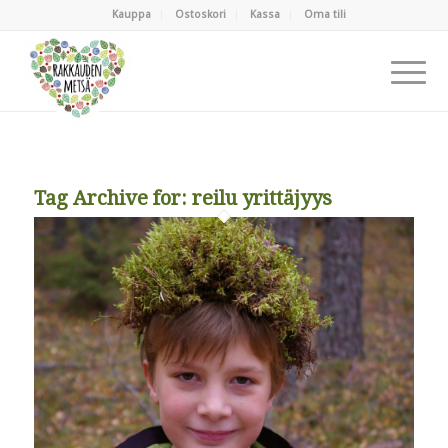
Kauppa
Ostoskori
Kassa
Oma tili
Tag Archive for:
reilu yrittäjyys