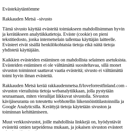
Evästekäytäntömme
Rakkauden Metsä –sivusto
Tämä sivusto käyttää evästeitä toimiakseen mahdollisimman hyvin
ja kerätäkseen analytiikkatietoja. Eväste (cookie) on pieni
tekstitiedosto, jonka internetselain tallentaa käyttäjän laitteelle.
Evästeet eivät sisällä henkilökohtaisia tietoja eikä näitä tietoja
yhdistetä käyttäjään.
Kaikkien evästeiden estäminen on mahdollista selaimen asetuksista.
Evästeiden estäminen ei ole välttämättä suositeltavaa, sillä monet
sivuston toiminnot saattavat vaatia evästeitä; sivusto ei välttämättä
toimi hyvin ilman evästeitä.
Rakkauden Metsä kerää rakkaudenmetsa.fi/loveforrestfinland.com -
sivuston vierailuista tietoja webanalytiikkaan, jolla pystytään
seuraamaan, miten vierailijat liikkuvat sivustolla. Sivuston
kävijäseuranta on toteutettu webhotellin liikennöintitilastoinnilla ja
Google Analyticsilla. Kerättyjä tietoja käytetään sivuston ja
toiminnan kehittämiseen.
Muut verkkosivustot, joille mahdollisia linkkejä on, hyödyntävät
evästeitä omien tarpeidensa mukaan, ja jokaisen sivuston evästeet