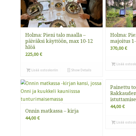
Holma: Pieni talo maalla –
Holma: Pien
päiväksi käyttöön, max 10-12
majoitus 1-
hlöä
370,00
€
225,00
€
Lisää ostosk
Lisää ostoskoriin
Show Details
Painettu to
Rakkauden
istuttamise
44,00
€
Onnin matkassa – kirja
44,00
€
Lisää ostosk