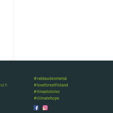
#rakkaudenmetsä
d.fi
#loveforestfinland
#ilmastotoivo
#climatehope