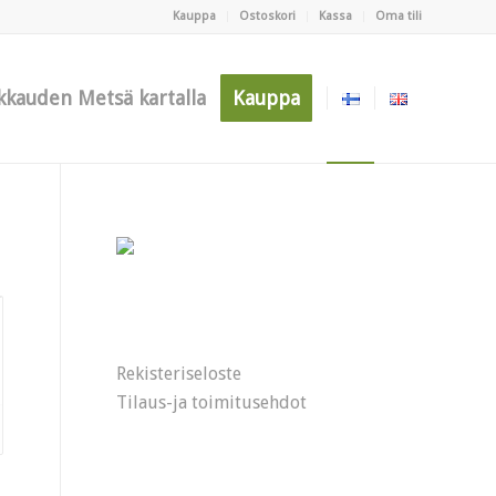
Kauppa
Ostoskori
Kassa
Oma tili
kkauden Metsä kartalla
Kauppa
Rekisteriseloste
Tilaus-ja toimitusehdot