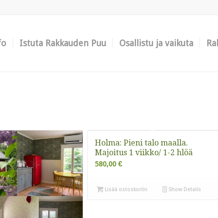
fo
Istuta Rakkauden Puu
Osallistu ja vaikuta
Ra
Holma: Pieni talo maalla.
Majoitus 1 viikko/ 1-2 hlöä
580,00
€
Lisää ostoskoriin
Show Details