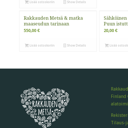
Lisää ostoskoriin
Show Details
Rakkauden Metsä & matka
Sähköinen 
maaseudun tarinaan
Puun istut
550,00
€
20,00
€
Lisää ostoskoriin
Show Details
Lisää ostosk
Rakkaud
Finland 
alatoimi
Rekister
Tilaus-j