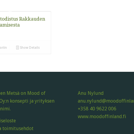
todistus Rakkauden
tamisesta
oriin
Show Details
en Metsä on Mood of
Anu Nylund
Oy:n konsepti ja yrityksen
anu.nylund@moodoffinlan
nimi.
+358 40 9622 006
www.moodoffinland.fi
iseloste
a toimitusehdot