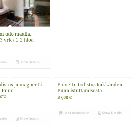
i talo maalla,
3 vrk / 1-2 hlöä
oriin
Show Details
distus ja magneetti
Painettu todistus Rakkauden
 Puun
Puun istuttamisesta
sta
37,00
€
Lisää ostoskoriin
Show Details
oriin
Show Details