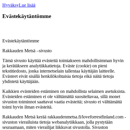
Hyväksy
Lue lisää
Evästekäytäntömme
Evästekäytäntömme
Rakkauden Metsä –sivusto
Tämä sivusto käyttää evästeitä toimiakseen mahdollisimman hyvin
ja kerätäkseen analytiikkatietoja. Eväste (cookie) on pieni
tekstitiedosto, jonka internetselain tallentaa käyttäjän laitteelle.
Evästeet eivät sisällä henkilökohtaisia tietoja eikä näitä tietoja
yhdistetä käyttäjään.
Kaikkien evästeiden estäminen on mahdollista selaimen asetuksista.
Evästeiden estäminen ei ole välttämättä suositeltavaa, sillä monet
sivuston toiminnot saattavat vaatia evästeitä; sivusto ei välttämättä
toimi hyvin ilman evästeitä.
Rakkauden Metsä kerää rakkaudenmetsa.fi/loveforrestfinland.com -
sivuston vierailuista tietoja webanalytiikkaan, jolla pystytään
seuraamaan, miten vierailijat liikkuvat sivustolla. Sivuston