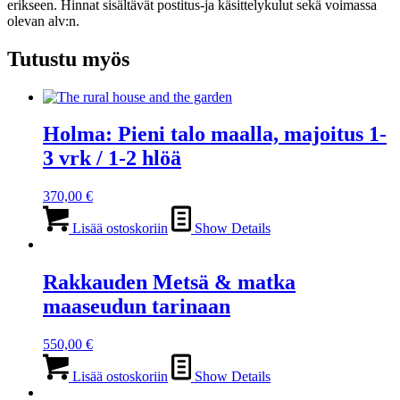
erikseen. Hinnat sisältävät postitus-ja käsittelykulut sekä voimassa
olevan alv:n.
Tutustu myös
Holma: Pieni talo maalla, majoitus 1-
3 vrk / 1-2 hlöä
370,00
€
Lisää ostoskoriin
Show Details
Rakkauden Metsä & matka
maaseudun tarinaan
550,00
€
Lisää ostoskoriin
Show Details