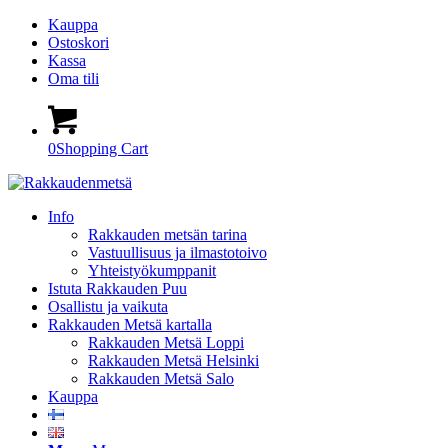
Kauppa
Ostoskori
Kassa
Oma tili
0
Shopping Cart
Info
Rakkauden metsän tarina
Vastuullisuus ja ilmastotoivo
Yhteistyökumppanit
Istuta Rakkauden Puu
Osallistu ja vaikuta
Rakkauden Metsä kartalla
Rakkauden Metsä Loppi
Rakkauden Metsä Helsinki
Rakkauden Metsä Salo
Kauppa