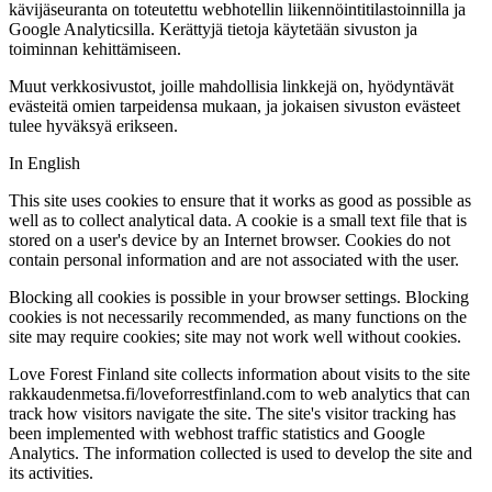
kävijäseuranta on toteutettu webhotellin liikennöintitilastoinnilla ja
Google Analyticsilla. Kerättyjä tietoja käytetään sivuston ja
toiminnan kehittämiseen.
Muut verkkosivustot, joille mahdollisia linkkejä on, hyödyntävät
evästeitä omien tarpeidensa mukaan, ja jokaisen sivuston evästeet
tulee hyväksyä erikseen.
In English
This site uses cookies to ensure that it works as good as possible as
well as to collect analytical data. A cookie is a small text file that is
stored on a user's device by an Internet browser. Cookies do not
contain personal information and are not associated with the user.
Blocking all cookies is possible in your browser settings. Blocking
cookies is not necessarily recommended, as many functions on the
site may require cookies; site may not work well without cookies.
Love Forest Finland site collects information about visits to the site
rakkaudenmetsa.fi/loveforrestfinland.com to web analytics that can
track how visitors navigate the site. The site's visitor tracking has
been implemented with webhost traffic statistics and Google
Analytics. The information collected is used to develop the site and
its activities.