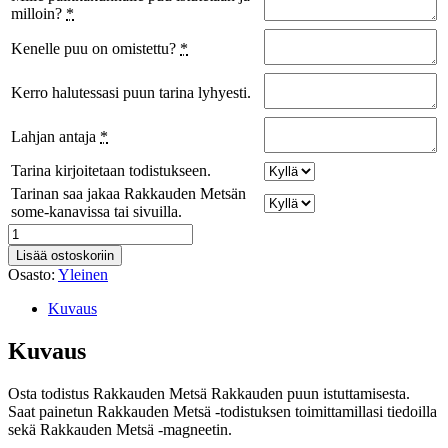
milloin?
*
Kenelle puu on omistettu?
*
Kerro halutessasi puun tarina lyhyesti.
Lahjan antaja
*
Tarina kirjoitetaan todistukseen.
Tarinan saa jakaa Rakkauden Metsän
some-kanavissa tai sivuilla.
Painettu
todistus
Lisää ostoskoriin
ja
Osasto:
Yleinen
magneetti
Rakkauden
Kuvaus
Puun
istuttamisesta
Kuvaus
määrä
Osta todistus Rakkauden Metsä Rakkauden puun istuttamisesta.
Saat painetun Rakkauden Metsä -todistuksen toimittamillasi tiedoilla
sekä Rakkauden Metsä -magneetin.