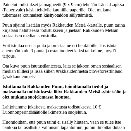
Painetut todistukset ja magneetit (9 x 9 cm) tehdään Länsi-Lapissa
(Paperivalo) käsin tehdylle kauniille paperille. Olet mukana
tukemassa kotimaisen käsityötaidon säilyttämistä.
Puun sijainti lisätään myös Rakkauden Metsä -kartalle, puun tarina
kirjataan haluttaessa todistukseen ja jaetaan Rakkauden Metsän
sosiaalisen median sivustoilla.
Voit istuttaa useita puita ja omistaa ne eri henkilöille. Jos istutat
enemmän kuin 3 puuta ja ostat tuotteet kaksi tai kolme, pyydä
tarjous.
Ota kuva puun istutustilanteesta, laita se jakoon oman sosiaalisen
median tilillesi ja lisää siihen #rakkaudenmetsä #loveforestfinland
@rakkaudenmetsa
Istuttamalla Rakkauden Puun, toimittamalla tiedot ja
maksamalla todistuksesta liityt Rakkauden Metsä -yhteisöön ja
olet mukana suojelemassa luontoa.
Lahjoitamme jokaisesta maksetusta todistuksesta 10 €
Luonnonperintösäätiölle ikimetsien suojeluun.
Huomioithan, että puun taimi ei sisälly hintaan, vaan se tulee itse
hankkia tai osallistua valmiisiin tapahtumiin, joihin ilmoittaudutaan