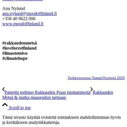
Anu Nylund
anu.nylund@moodoffinland.fi
+358 40 9622 006
www.moodoffinland.fi
#rakkaudenmetsä
#loveforestfinland
#ilmastotoivo
#climatehope
Verkkototeutus TammiViestintä 2020
Painettu todistus Rakkauden Puun istuttamisesta
Rakkauden
Metsä & matka maaseudun tarinaan
Scroll to top
Tämä sivusto käyttää evästeitä toimiakseen mahdollisimman hyvin
ja kerätäkseen analytiikkatietoja.