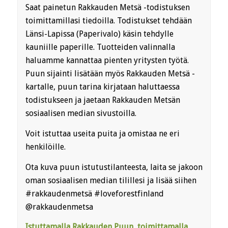
Saat painetun Rakkauden Metsä -todistuksen
toimittamillasi tiedoilla. Todistukset tehdään
Länsi-Lapissa (Paperivalo) käsin tehdylle
kauniille paperille. Tuotteiden valinnalla
haluamme kannattaa pienten yritysten työtä.
Puun sijainti lisätään myös Rakkauden Metsä -
kartalle, puun tarina kirjataan haluttaessa
todistukseen ja jaetaan Rakkauden Metsän
sosiaalisen median sivustoilla.
Voit istuttaa useita puita ja omistaa ne eri
henkilöille.
Ota kuva puun istutustilanteesta, laita se jakoon
oman sosiaalisen median tilillesi ja lisää siihen
#rakkaudenmetsä #loveforestfinland
@rakkaudenmetsa
Istuttamalla Rakkauden Puun, toimittamalla