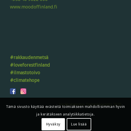
www.moodoffinland.fi
#rakkaudenmetsä
#loveforestfinland
#ilmastotoivo
#climatehope
Verkkototeutus TammiViestintä 2020
Tämä sivusto käyttää evästeitä toimiakseen mahdollisimman hyvin
ja kerätäkseen analytiikkatietoja.
Hyväksy
Lue lisää